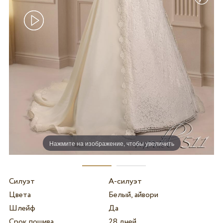
Нажмите на изображение, чтобы увеличить
Силуэт
А-силуэт
Цвета
Белый, айвори
Шлейф
Да
Срок пошива
28 дней