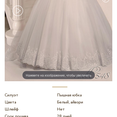
Нажмите на изображение, чтобы увеличить
Силуэт
Пышная юбка
Цвета
Белый, айвори
Шлейф
Нет
Срок пошива
28 дней