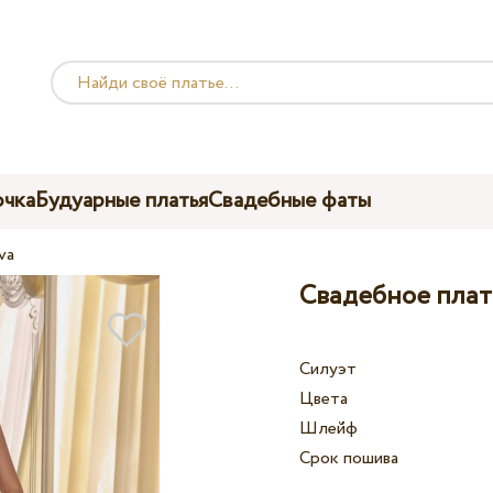
чка
Будуарные платья
Свадебные фаты
va
Свадебное плать
Силуэт
Цвета
Шлейф
Срок пошива