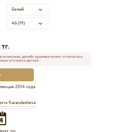
тг.
0
в возможен, дизайн кружева может отличаться.
льно уточните детали.
лекция 2014 года
oria Karandasheva
врат до