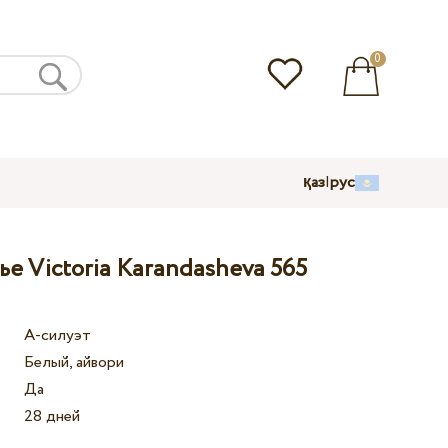
0
қаз
|
рус
е Victoria Karandasheva 565
А-силуэт
Белый, айвори
Да
28 дней