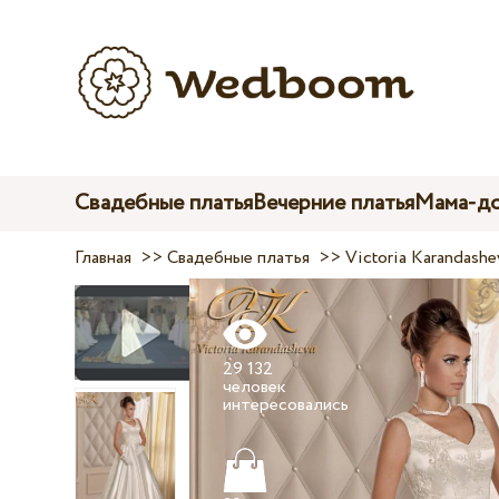
Свадебные платья
Вечерние платья
Мама-до
Главная
>>
Свадебные платья
>>
Victoria Karandashe
29 132
человек