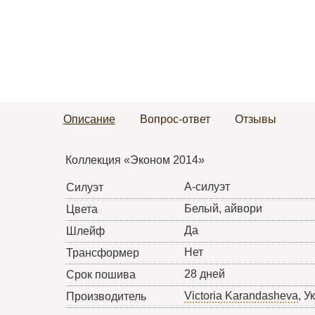
Описание
Вопрос-ответ
Отзывы
Коллекция «Эконом 2014»
А-силуэт
Силуэт
Белый, айвори
Цвета
Да
Шлейф
Нет
Трансформер
28 дней
Срок пошива
Victoria Karandasheva
, У
Производитель