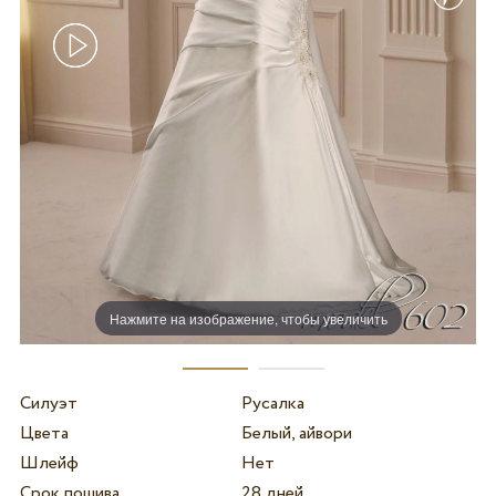
Нажмите на изображение, чтобы увеличить
Силуэт
Русалка
Цвета
Белый, айвори
Шлейф
Нет
Срок пошива
28 дней