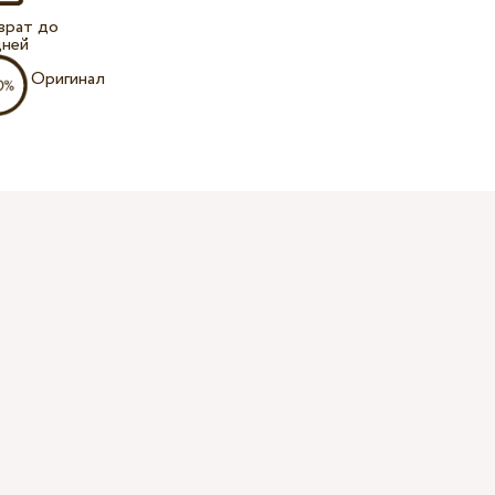
врат до
дней
Оригинал