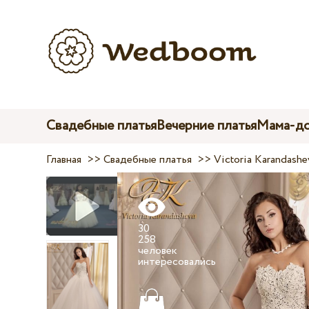
Свадебные платья
Вечерние платья
Мама-до
Главная
>>
Свадебные платья
>>
Victoria Karandashe
30
258
человек