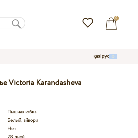
0
қаз
|
рус
е Victoria Karandasheva
Пышная юбка
Белый, айвори
Нет
28 дней