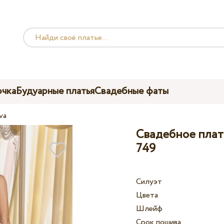
чка
Будуарные платья
Свадебные фаты
va
Свадебное плать
749
Силуэт
Цвета
Шлейф
Срок пошива