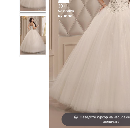
30+
человек
Наведите курсор на изображе
увеличить