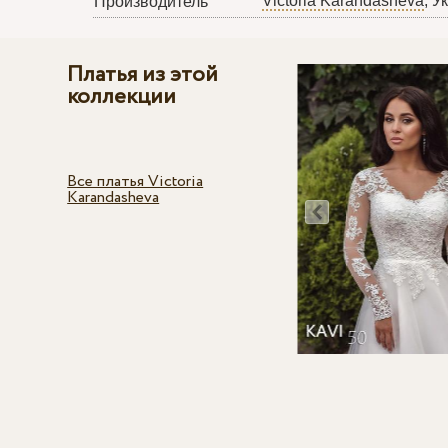
Victoria Karandasheva
, У
Производитель
Платья из этой
коллекции
Все платья Victoria
Karandasheva