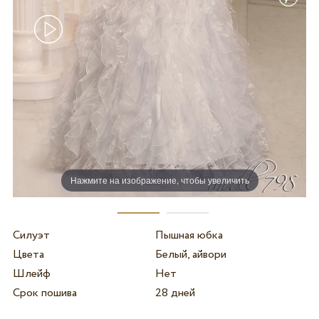
Нажмите на изображение, чтобы увеличить
Силуэт
Пышная юбка
Цвета
Белый, айвори
Шлейф
Нет
Срок пошива
28 дней