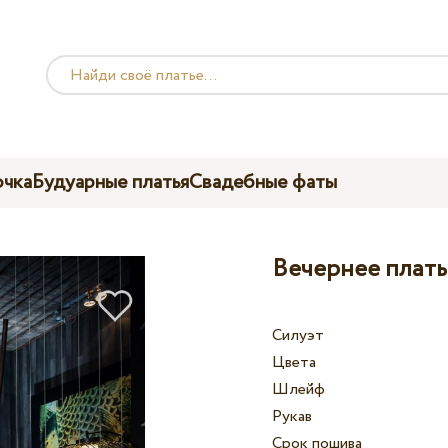
чка
Будуарные платья
Свадебные фаты
Вечернее плать
Силуэт
Цвета
Шлейф
Рукав
Срок пошива