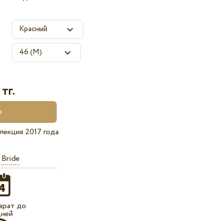
тг.
лекция 2017 года
 Bride
врат до
дней