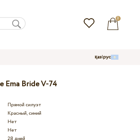
0
қаз
|
рус
е Ema Bride V-74
Прямой силуэт
Красный, синий
Нет
Нет
28 дней