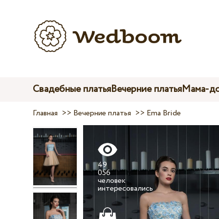
Свадебные платья
Вечерние платья
Мама-до
Главная
>>
Вечерние платья
>>
Ema Bride
49
056
человек