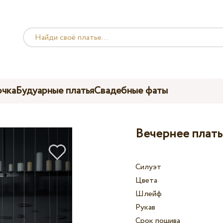
чка
Будуарные платья
Свадебные фаты
Вечернее плать
Силуэт
Цвета
Шлейф
Рукав
Срок пошива