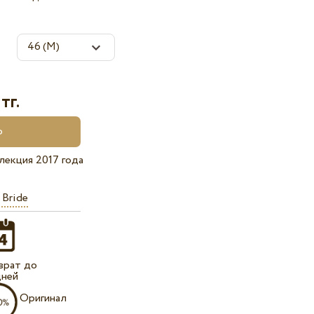
тг.
лекция 2017 года
 Bride
врат до
дней
Оригинал