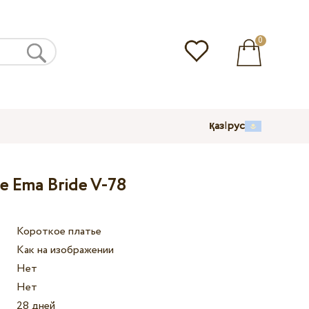
0
қаз
|
рус
е Ema Bride V-78
Короткое платье
Как на изображении
Нет
Нет
28 дней