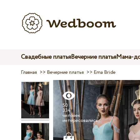
Свадебные платья
Вечерние платья
Мама-до
Главная
>>
Вечерние платья
>>
Ema Bride
50
334
человек