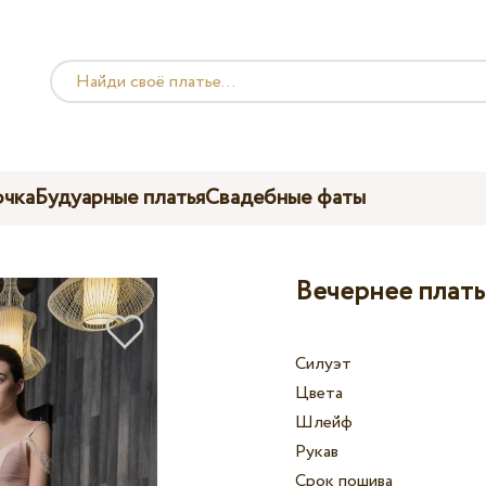
чка
Будуарные платья
Свадебные фаты
Вечернее плать
Силуэт
Цвета
Шлейф
Рукав
Срок пошива