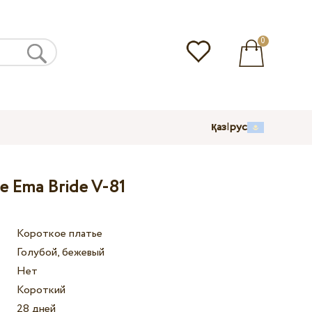
0
қаз
|
рус
е Ema Bride V-81
Короткое платье
Голубой, бежевый
Нет
Короткий
28 дней