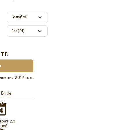
тг.
лекция 2017 года
 Bride
врат до
дней